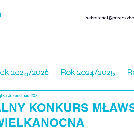
us
sekretariat@przedszkol
szkolu
Rekrutacja
Blog
Wydarzenia
ok 2025/2026
Rok 2024/2025
R
ątka Jezus
2 sie 2024
LNY KONKURS MŁAW
WIELKANOCNA