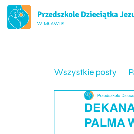
Przedszkole Dzieciątka Jez
W MŁAWIE
Strona główna
O przed
Wszystkie posty
R
Rok 2022/2023
Przedszkole Dzieci
DEKANA
PALMA 