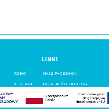
PSZCZÓŁKI W MOSIR
TYD
LINKI
RODO
NASZ FACEBOOK
KONTAKT
PARAFIA ŚW. RODZINY
RUCH RODZIN NAZARETAŃSKIC
FUNDACJA LEPSZY START