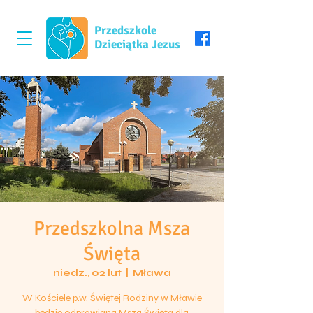
Przedszkole
Dzieciątka Jezus
Przedszkolna Msza
Święta
niedz., 02 lut
  |  
Mława
W Kościele p.w. Świętej Rodziny w Mławie
będzie odprawiana Msza Święta dla