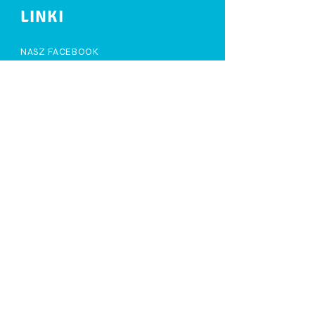
LINKI
NASZ FACEBOOK
PARAFIA ŚW. RODZINY
RUCH RODZIN NAZARETAŃSKICH
FUNDACJA LEPSZY START
KONTAKT
Publiczne Przedszkole Dzieciątka
Jezus
Parafii Świętej Rodziny w Mławie
ul. Kardynała Wyszyńskiego 2
06-500 Mława
Tel:
23 654-34-48
sekretariat@przedszkolerodziny.pl