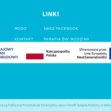
LINKI
RODO
NASZ FACEBOOK
KONTAKT
PARAFIA ŚW. RODZINY
RUCH RODZIN NAZARETAŃSKIC
FUNDACJA LEPSZY START
2024 Publiczne Przedszkole Dzieciątka Jezus Parafii Świętej Rodziny w Mła