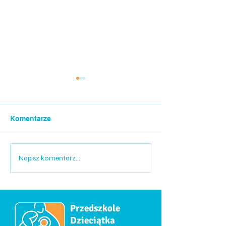
Komentarze
Wycieczka grup
WYCIECZKA
Napisz komentarz...
PRZEDSZKOLAKÓW DO
LappyLandu.
Przedszkole
Dzieciątka