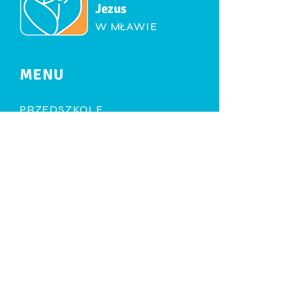
Jezus
W MŁAWIE
MENU
PRZEDSZKOLE
PLAN ZAJĘĆ
DLA RODZICÓW
BLOG
WYDARZENIA
RODO
KONTAKT