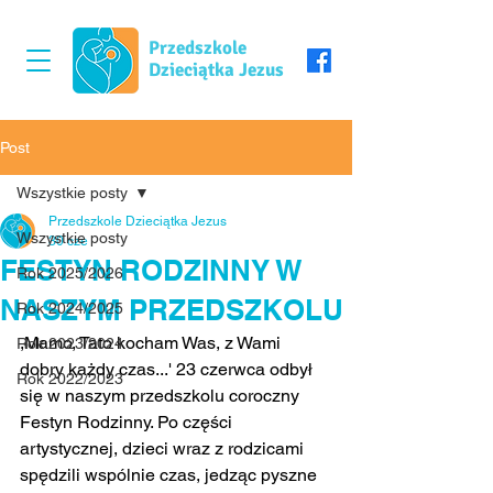
Przedszkole
Dzieciątka Jezus
Post
Wszystkie posty
Przedszkole Dzieciątka Jezus
Wszystkie posty
30 cze
FESTYN RODZINNY W
Rok 2025/2026
NASZYM PRZEDSZKOLU
Rok 2024/2025
,Mamo, Tato kocham Was, z Wami 
Rok 2023/2024
dobry każdy czas...' 23 czerwca odbył 
Rok 2022/2023
się w naszym przedszkolu coroczny 
Festyn Rodzinny. Po części 
artystycznej, dzieci wraz z rodzicami 
spędzili wspólnie czas, jedząc pyszne 