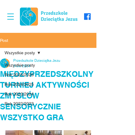
Przedszkole
Dzieciątka Jezus
Post
Wszystkie posty
Przedszkole Dzieciątka Jezu
Wszystkie posty
3 sie 2024
MIĘDZYPRZEDSZKOLNY
Rok 2025/2026
TURNIEJ AKTYWNOŚCI
Rok 2024/2025
ZMYSŁÓW
Rok 2023/2024
Rok 2022/2023
SENSORYCZNIE
WSZYSTKO GRA