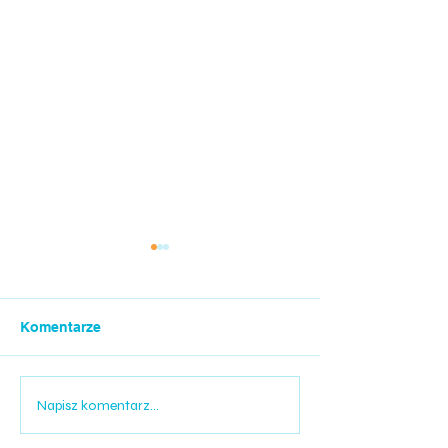
Komentarze
PSZCZÓŁKI W MOSIR
TYDZIEŃ MAZO
Napisz komentarz...